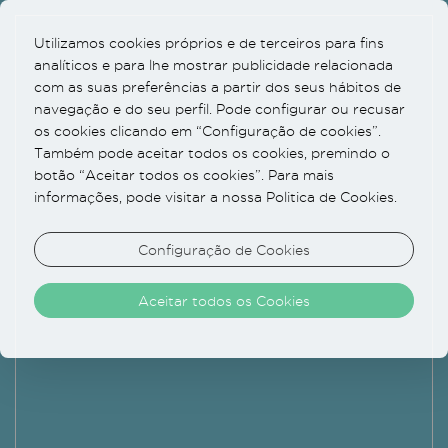
Utilizamos cookies próprios e de terceiros para fins
analíticos e para lhe mostrar publicidade relacionada
com as suas preferências a partir dos seus hábitos de
CONTACTE-NOS
navegação e do seu perfil. Pode configurar ou recusar
PARA RESERVAR UM QUARTO
os cookies clicando em “Configuração de cookies”.
Também pode aceitar todos os cookies, premindo o
reservas@santiagodealfama.com
botão “Aceitar todos os cookies”. Para mais
informações, pode visitar a nossa Politica de Cookies.
EVENTOS E PERGUNTAS GERAIS DE VENDAS
Configuração de Cookies
sales@santiagodealfama.com
JANTE NO AUDREY'S
Aceitar todos os Cookies
audreys@santiagodealfama.com +351 21 934 1618
FAÇA UM TRATAMENTO NO THE BEAUTY BAR
beauty@santiagodealfama.com
+351 21 934 1620